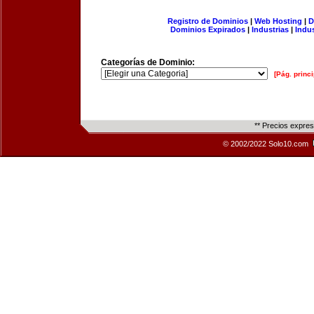
Registro de Dominios
|
Web Hosting
|
D
Dominios Expirados
|
Industrias
|
Indu
Categorías de Dominio:
[Pág. princi
** Precios expre
© 2002/2022 Solo10.com