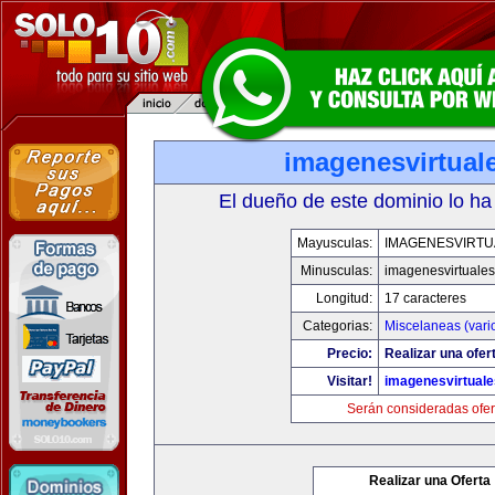
imagenesvirtual
El dueño de este dominio lo ha
Mayusculas:
IMAGENESVIRTU
Minusculas:
imagenesvirtuale
Longitud:
17 caracteres
Categorias:
Miscelaneas (vari
Precio:
Realizar una ofer
Visitar!
imagenesvirtual
Serán consideradas ofer
Realizar una Oferta