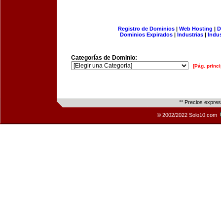
Registro de Dominios
|
Web Hosting
|
D
Dominios Expirados
|
Industrias
|
Indu
Categorías de Dominio:
[Pág. princi
** Precios expre
© 2002/2022 Solo10.com