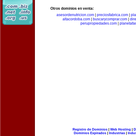
Otros dominios en venta:
asesordenutricion.com
|
preciosfabrica.com
|
pl
altacordoba.com
|
buscarycomprar.com
|
dir
perupropiedades.com
|
planetaf
Registro de Dominios
|
Web Hosting
|
D
Dominios Expirados
|
Industrias
|
Indu